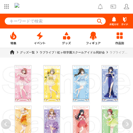
お知らせ
ガイド
特集
イベント
グッズ
フィギュア
作品別
グッズ一覧
ラブライブ！虹ヶ咲学園スクールアイドル同好会
ラブライブ！
虹ヶ咲学園ス
クールアイド
ル同好会 トレ
ーディングス
タンド付きは
がき【フェア
リーver.】全
12種