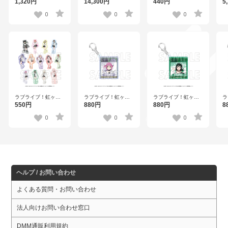
学園スクールアイド
学園スクールアイド
ブ
ブ！虹ヶ咲学園スク
1,320円
440円
5
14,300円
ル同好会 ハート型缶
ル同好会 トレーディ
ー
ールアイドル同好会
バッジセット 優木せ
ングブロマイド【R1
ト
トレーディングステ
0
0
0
つ菜【R1 2510】
2510】全13種
マ
ッカー【R1 2510】
全
全26種
ラ
ラブライブ！虹ヶ咲
ラブライブ！虹ヶ咲
ラブライブ！虹ヶ咲
学
学園スクールアイド
学園スクールアイド
学園スクールアイド
8
550円
880円
880円
ル
ル同好会 トレーディ
ル同好会 アクリルキ
ル同好会 アクリルキ
ー
ングステッカー【R1
ーホルダー 天王寺璃
ーホルダー 三船栞子
0
0
0
菜
2510】全26種
奈【R1 2510】
【R1 2510】
ヘルプ / お問い合わせ
よくある質問・お問い合わせ
法人向けお問い合わせ窓口
DMM通販利用規約