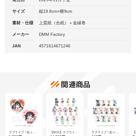
サイズ
縦19.8cm×横9cm
素材・仕様
上質紙（合紙）＋金縁巻
メーカー
DMM Factory
JAN
4571614671246
関連商品
ラブライブ！虹ヶ咲
ラブライブ！虹ヶ咲
【
【BOX】ラブライ