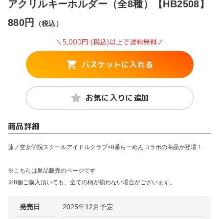
アクリルキーホルダー（全8種）【HB2508】
880円
（税込）
＼5,000円 (税込)以上で送料無料／
バスケットに入れる
お気に入りに追加
商品詳細
蓮ノ空女学院スクールアイドルクラブ×8番らーめんコラボの商品が登場！
※こちらは単品販売のページです
※8個ご購入頂いても、全ての柄が揃わない場合がございます。
発売日
2025年12月予定