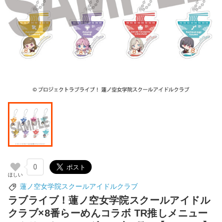
0
蓮ノ空女学院スクールアイドルクラブ
ラブライブ！蓮ノ空女学院スクールアイドル
クラブ×8番らーめんコラボ TR推しメニュー