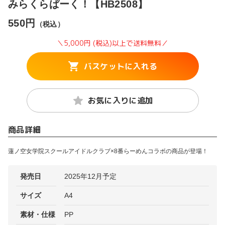
みらくらぱーく！【HB2508】
550円
（税込）
＼5,000円 (税込)以上で送料無料／
バスケットに入れる
お気に入りに追加
商品詳細
蓮ノ空女学院スクールアイドルクラブ×8番らーめんコラボの商品が登場！
発売日
2025年12月予定
サイズ
A4
素材・仕様
PP