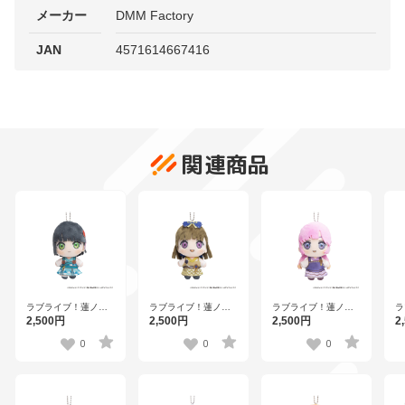
メーカー
DMM Factory
JAN
4571614667416
関連商品
ラブライブ！蓮ノ空
ラブライブ！蓮ノ空
ラブライブ！蓮ノ空
ラ
女学院スクールアイ
女学院スクールアイ
女学院スクールアイ
女
2,500円
2,500円
2,500円
2
ドルクラブ×石川県コ
ドルクラブ×石川県コ
ドルクラブ×石川県コ
ド
ラボ第三弾 ぽけっこ
ラボ第三弾 ぽけっこ
ラボ第三弾 ぽけっこ
ラ
0
0
0
（ぬいぐるみマスコ
（ぬいぐるみマスコ
（ぬいぐるみマスコ
（
ット） 百生吟子
ット） 徒町小鈴
ット） 安養寺姫芽
ッ