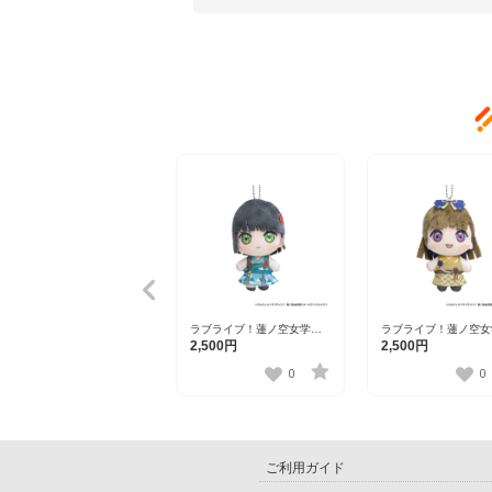
ラブライブ！蓮ノ空女学院
ラブライブ！蓮ノ空女
スクールアイドルクラブ×石
スクールアイドルクラ
2,500円
2,500円
川県コラボ第三弾 ぽけっこ
川県コラボ第三弾 ぽ
（ぬいぐるみマスコット）
（ぬいぐるみマスコッ
0
0
百生吟子
徒町小鈴
ご利用ガイド