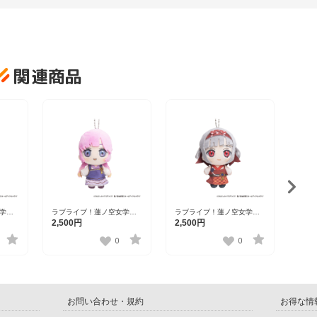
関連商品
学院
ラブライブ！蓮ノ空女学院
ラブライブ！蓮ノ空女学院
ラブ
ブ×石
スクールアイドルクラブ×石
スクールアイドルクラブ×石
スク
2,500円
2,500円
2,5
けっこ
川県コラボ第三弾 ぽけっこ
川県コラボ第三弾 ぽけっこ
川県
ト）
（ぬいぐるみマスコット）
（ぬいぐるみマスコット）
（ぬ
0
0
安養寺姫芽
夕霧綴理
大沢
お問い合わせ・規約
お得な情