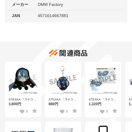
メーカー
DMM Factory
JAN
4571614667881
関連商品
STEAKA 『ヲチラ
STEAKA 『ヲチラ
STEAKA 『ヲチラ
S
レ』 初音ミク × オバ
レ』 初音ミク × オバ
レ』 初音ミク × オバ
レ
3,800円
880円
1,320円
1
ケン Afterparty ゼロ
ケン Afterparty デフ
ケン Afterparty デフ
ケ
ぬいぐるみ
ォルメアクリルキー
ォルメアクリルスタ
ォ
0
0
0
ホルダー アオ
ンド アール【OBLO
ン
【OBLO 2601】
2601】
2