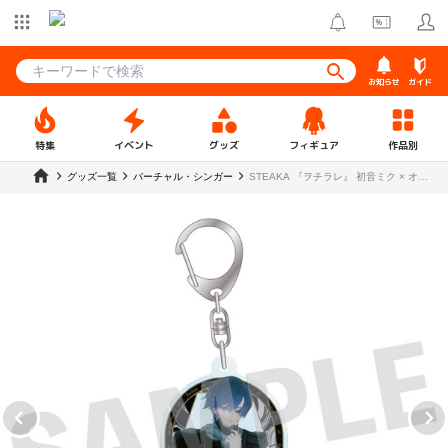
お知らせ
ガイド
特集
イベント
グッズ
フィギュア
作品別
グッズ一覧
バーチャル・シンガー
STEAKA 『ヲチラレ』 初音ミク × オバ
ケン アクリルキーホルダー アオ
【OBLO 2509】