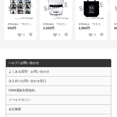
STEAKA 『ヲチラ
STEAKA 『ヲチラ
STEAKA 『ヲチラ
S
レ』 初音ミク × オバ
レ』 初音ミク × オバ
レ』 初音ミク × オバ
レ
550円
2,500円
2,980円
8
ケン Afterparty トレ
ケン Afterparty 目目
ケン Afterparty 目目
ケ
ーディングレポコマ
目デザイングラス
目デザイントートバ
コ
0
0
0
フォトカード（1パッ
【OBLO 2601】
ッグ【OBLO 2601】
ル
ク1枚入り）全9種
2
【OBLO 2601】
ヘルプ / お問い合わせ
よくある質問・お問い合わせ
法人向けお問い合わせ窓口
DMM通販利用規約
メールマガジン
会社概要