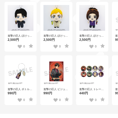
進撃の巨人 ぽけっこ
進撃の巨人 ぽけっこ
進撃の巨人 ぽけっこ
進
（ぬいぐるみマスコ
（ぬいぐるみマスコ
（ぬいぐるみマスコ
ル
2,500円
2,500円
2,500円
9
ット） リヴァイ
ット） エルヴィン
ット） ハンジ 【HU
【
【HU 2508】
【HU 2508】
2508】
0
0
0
進撃の巨人 ボトル風
進撃の巨人 ビジュア
進撃の巨人 トレーデ
進
アクリルキーホルダ
ルシート エレン
ィング缶バッジ（8
ア
990円
990円
440円
9
ー ハンジ 【HU
【HU 2508】
種） 【HU 2508】
ー
2508】
2
0
0
0