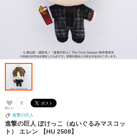
0
進撃の巨人
進撃の巨人 ぽけっこ（ぬいぐるみマスコッ
ト） エレン 【HU 2508】