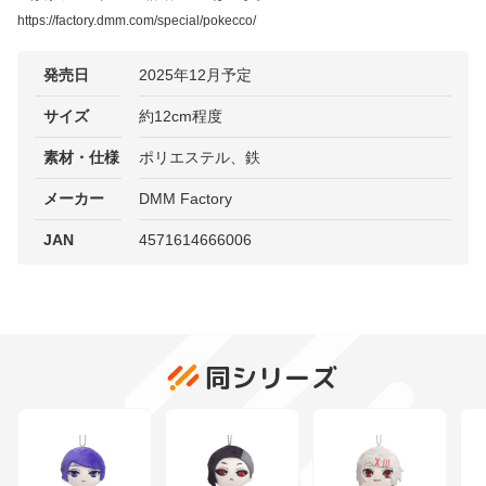
https://factory.dmm.com/special/pokecco/
発売日
2025年12月予定
サイズ
約12cm程度
素材・仕様
ポリエステル、鉄
メーカー
DMM Factory
JAN
4571614666006
同シリーズ