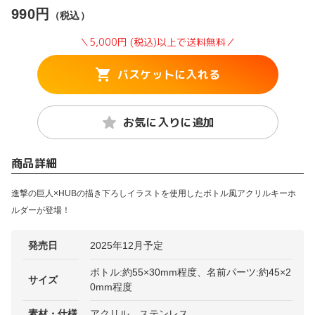
990円
（税込）
＼5,000円 (税込)以上で送料無料／
バスケットに入れる
お気に入りに追加
商品詳細
進撃の巨人×HUBの描き下ろしイラストを使用したボトル風アクリルキーホ
ルダーが登場！
発売日
2025年12月予定
ボトル:約55×30mm程度、名前パーツ:約45×2
サイズ
0mm程度
素材・仕様
アクリル、ステンレス