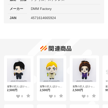
メーカー
DMM Factory
JAN
4571614665924
関連商品
進撃の巨人 ぽけっこ
進撃の巨人 ぽけっこ
進撃の巨人 ぽけっこ
進
（ぬいぐるみマスコ
（ぬいぐるみマスコ
（ぬいぐるみマスコ
ル
2,500円
2,500円
2,500円
9
ット） リヴァイ
ット） エルヴィン
ット） ハンジ 【HU
【
【HU 2508】
【HU 2508】
2508】
0
0
0