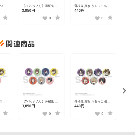
nd
【7パック入り】薄桜鬼 真
薄桜鬼 真改 うるっこ 缶バ
薄桜鬼
クリル
改 うるっこ ステッカー（1
ッジ 全7種
リル
3,850円
440円
1,1
パック1枚入り） 全7種
0
0
関連商品
 ステ
【7パック入り】薄桜鬼 真
薄桜鬼 真改 うるっこ 缶バ
薄桜鬼
入り）
改 うるっこ ステッカー（1
ッジ 全7種
リル
3,850円
440円
1,1
パック1枚入り） 全7種
0
0