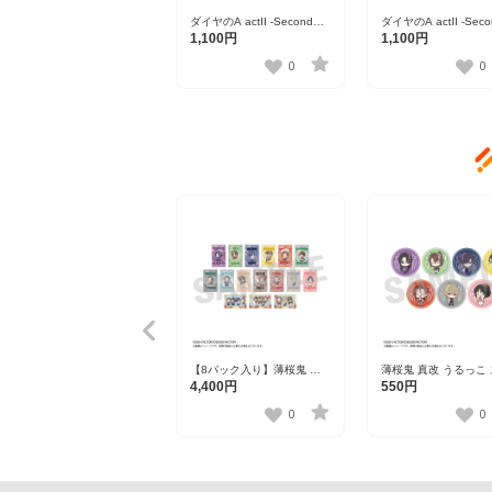
ダイヤのA actII -Second
ダイヤのA actII -Seco
Season- うるっこアクリル
Season- うるっこア
1,100円
1,100円
スタンド 沢村栄純
スタンド 奥村 光舟
0
0
【8パック入り】薄桜鬼 真
薄桜鬼 真改 うるっこ
改 フレフレンズ ステッカー
ッカー（1パック1枚
4,400円
550円
（1パック2枚入り） 全16種
全7種
0
0