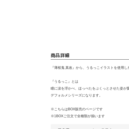
商品詳細
『薄桜鬼 真改』から、うるっこイラストを使用し
『うるっこ』とは
瞳に涙を浮かべ、ほっぺたをぷくっとさせた姿が
デフォルメシリーズになります。
※こちらはBOX販売のページです
※1BOXご注文で全種類が揃います