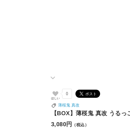
0
薄桜鬼 真改
【BOX】薄桜鬼 真改 うるっ
3,080円
（税込）