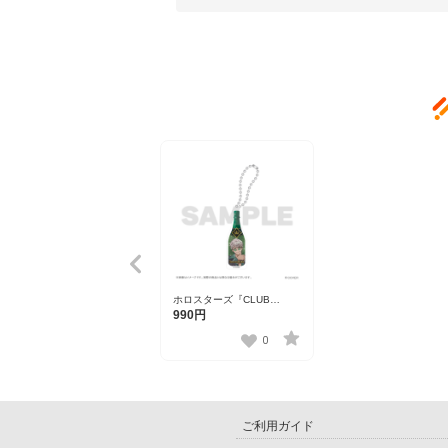
ホロスターズ『CLUB
HOLOSTARS』オリシャン
990円
風アクキー アルランディス
【HU 2506】
0
ご利用ガイド