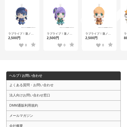
ラブライブ！蓮ノ空
ラブライブ！蓮ノ空
ラブライブ！蓮ノ空
ラ
女学院スクールアイ
女学院スクールアイ
女学院スクールアイ
女
2,500円
2,500円
2,500円
8
ドルクラブ×石川県コ
ドルクラブ×石川県コ
ドルクラブ×石川県コ
ド
ラボ第三弾 ぽけっこ
ラボ第三弾 ぽけっこ
ラボ第三弾 ぽけっこ
め
0
0
0
（ぬいぐるみマスコ
（ぬいぐるみマスコ
（ぬいぐるみマスコ
ニ
ット） 村野さやか
ット） 乙宗 梢
ット） 日野下花帆
ホ
【
ヘルプ / お問い合わせ
よくある質問・お問い合わせ
法人向けお問い合わせ窓口
DMM通販利用規約
メールマガジン
会社概要