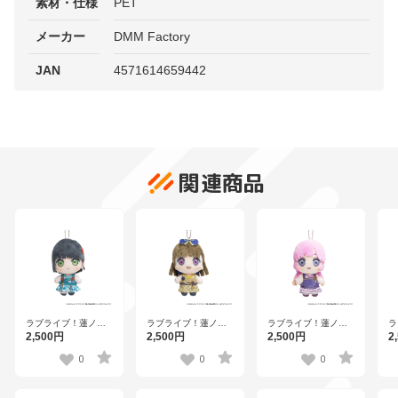
素材・仕様
PET
メーカー
DMM Factory
JAN
4571614659442
関連商品
ラブライブ！蓮ノ空
ラブライブ！蓮ノ空
ラブライブ！蓮ノ空
ラ
女学院スクールアイ
女学院スクールアイ
女学院スクールアイ
女
2,500円
2,500円
2,500円
2
ドルクラブ×石川県コ
ドルクラブ×石川県コ
ドルクラブ×石川県コ
ド
ラボ第三弾 ぽけっこ
ラボ第三弾 ぽけっこ
ラボ第三弾 ぽけっこ
ラ
0
0
0
（ぬいぐるみマスコ
（ぬいぐるみマスコ
（ぬいぐるみマスコ
（
ット） 百生吟子
ット） 徒町小鈴
ット） 安養寺姫芽
ッ