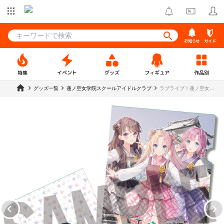
お知らせ
ガイド
特集
イベント
グッズ
フィギュア
作品別
グッズ一覧
蓮ノ空女学院スクールアイドルクラブ
ラブライブ！蓮ノ空女学
院スクールアイドルクラ
ブ×石川県コラボ第三弾
クリアファイル みらくら
ぱーく！