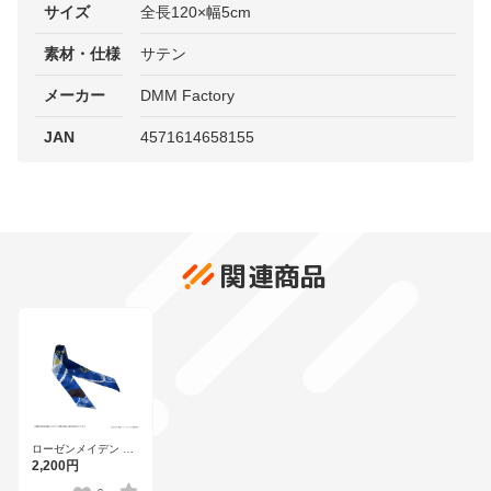
サイズ
全長120×幅5cm
素材・仕様
サテン
メーカー
DMM Factory
JAN
4571614658155
関連商品
ローゼンメイデン リ
ボンスカーフ 【蒼星
2,200円
石】