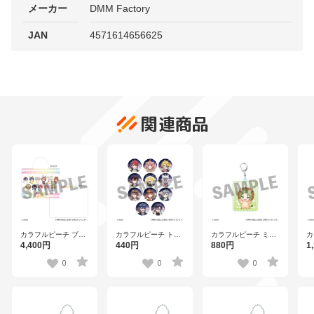
メーカー
DMM Factory
JAN
4571614656625
関連商品
カラフルピーチ ブラ
カラフルピーチ トレ
カラフルピーチ ミニ
カ
ンケット 【TO
ーディング缶バッジ
キャラアクリルキー
キ
4,400円
440円
880円
1
2511】
（全11種） 【TO
ホルダー シヴァ
ン
2511】
【TO 2511】
2
0
0
0