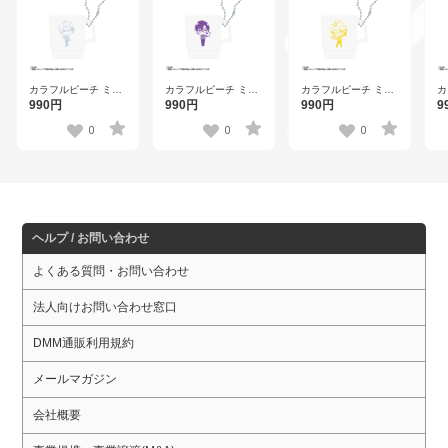
カラフルピーチ ミニ
カラフルピーチ ミニ
カラフルピーチ ミニ
カ
スタッキングキーホ
スタッキングキーホ
スタッキングキーホ
ス
990円
990円
990円
9
ルダー ヒロ 【ウェン
ルダー もふ 【ウェン
ルダー たっつん 【ウ
ル
ディーズ】
ディーズ】
ェンディーズ】
デ
0
0
0
ヘルプ / お問い合わせ
よくある質問・お問い合わせ
法人向けお問い合わせ窓口
DMM通販利用規約
メールマガジン
会社概要