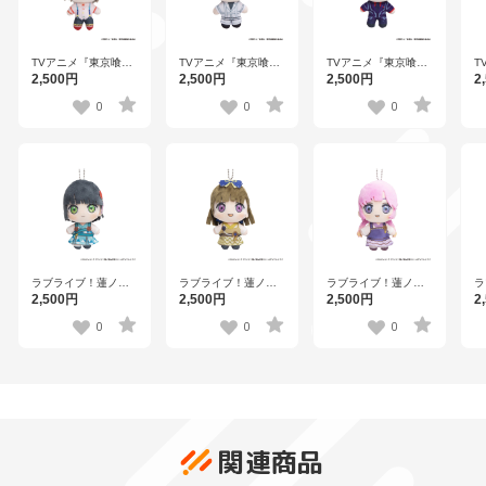
TVアニメ『東京喰種
TVアニメ『東京喰種
TVアニメ『東京喰種
T
トーキョーグール』
トーキョーグール』
トーキョーグール』
ト
2,500円
2,500円
2,500円
2
ぽけっこ（ぬいぐる
ぽけっこ（ぬいぐる
ぽけっこ（ぬいぐる
ぽ
みマスコット）鈴屋
みマスコット）有馬
みマスコット）月山
み
0
0
0
什造
貴将
習
ラブライブ！蓮ノ空
ラブライブ！蓮ノ空
ラブライブ！蓮ノ空
ラ
女学院スクールアイ
女学院スクールアイ
女学院スクールアイ
女
2,500円
2,500円
2,500円
2
ドルクラブ×石川県コ
ドルクラブ×石川県コ
ドルクラブ×石川県コ
ド
ラボ第三弾 ぽけっこ
ラボ第三弾 ぽけっこ
ラボ第三弾 ぽけっこ
ラ
0
0
0
（ぬいぐるみマスコ
（ぬいぐるみマスコ
（ぬいぐるみマスコ
（
ット） 百生吟子
ット） 徒町小鈴
ット） 安養寺姫芽
ッ
関連商品