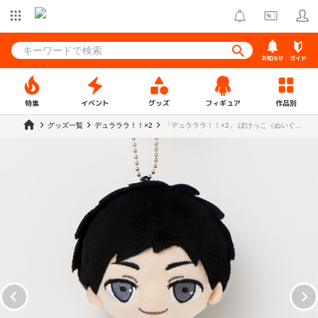
お知らせ
ガイド
特集
イベント
グッズ
フィギュア
作品別
グッズ一覧
デュラララ！！×2
「デュラララ！！×2」 ぽけっこ（ぬいぐる
みマスコット） 竜ヶ峰帝人