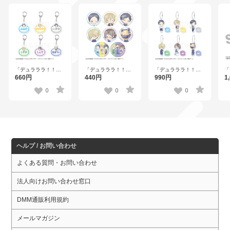
「デュラララ！！
「デュラララ！！
「デュラララ！！
「
×2」 トレーディング
×2」 トレーディング
×2」 トレーディング
×
660円
440円
990円
1
お名前キーホルダー
缶バッジA 全8種
ミニアクリルスタン
島
全6種
ドキーホルダー 全6
0
0
0
種
ヘルプ / お問い合わせ
よくある質問・お問い合わせ
法人向けお問い合わせ窓口
DMM通販利用規約
メールマガジン